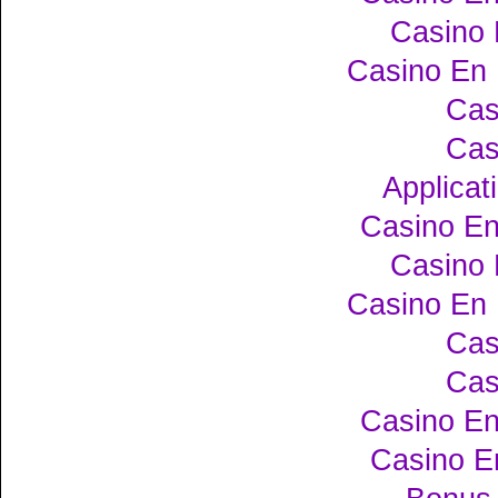
Casino 
Casino En 
Cas
Cas
Applicat
Casino En
Casino 
Casino En 
Cas
Cas
Casino En
Casino E