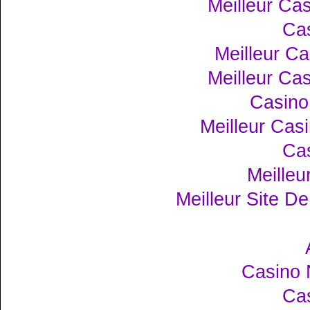
Meilleur Ca
Cas
Meilleur C
Meilleur Ca
Casino
Meilleur Cas
Cas
Meilleu
Meilleur Site De
Casino 
Cas