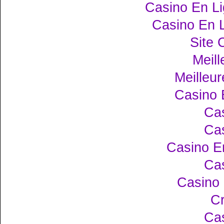
Casino En L
Casino En L
Site 
Meill
Meilleu
Casino 
Cas
Cas
Casino E
Cas
Casino
Cr
Cas