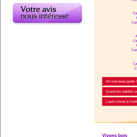
Ca
Cas
A
Ca
Cas
Ca
C
Oh mon beau jardin !
Quand les toilettes s
L'auto s'invite à Con
Vivons bois