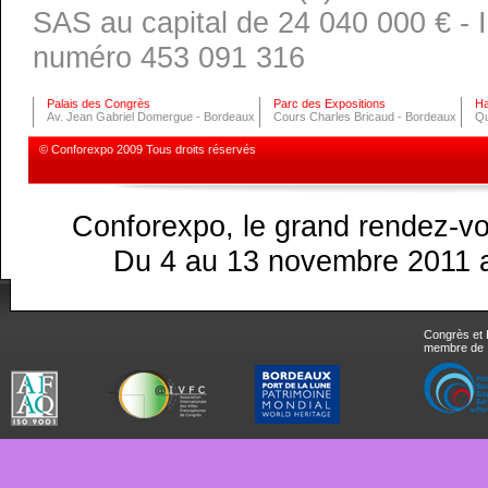
SAS au capital de 24 040 000 € -
numéro 453 091 316
Palais des Congrès
Parc des Expositions
Ha
Av. Jean Gabriel Domergue - Bordeaux
Cours Charles Bricaud - Bordeaux
Qu
© Conforexpo 2009 Tous droits réservés
Conforexpo, le grand rendez-vo
Du 4 au 13 novembre 2011 a
Congrès et 
membre de 